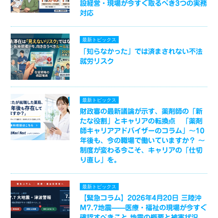
設経営・現場が今すぐ取るべき3つの実務
対応
最新トピックス
「知らなかった」では済まされない不法
就労リスク
最新トピックス
財政審の最新議論が示す、薬剤師の「新
たな役割」とキャリアの転換点 「薬剤
師キャリアアドバイザーのコラム」～10
年後も、今の職場で働いていますか？ ～
制度が変わる今こそ、キャリアの「仕切
り直し」を。
最新トピックス
【緊急コラム】2026年4月20日 三陸沖
M7.7地震——医療・福祉の現場が今すぐ
確認すべきこと 地震の概要と被害状況