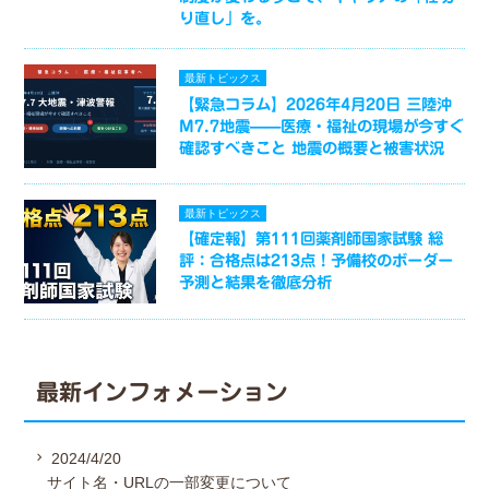
り直し」を。
最新トピックス
【緊急コラム】2026年4月20日 三陸沖
M7.7地震——医療・福祉の現場が今すぐ
確認すべきこと 地震の概要と被害状況
最新トピックス
【確定報】第111回薬剤師国家試験 総
評：合格点は213点！予備校のボーダー
予測と結果を徹底分析
最新インフォメーション
2024/4/20
サイト名・URLの一部変更について