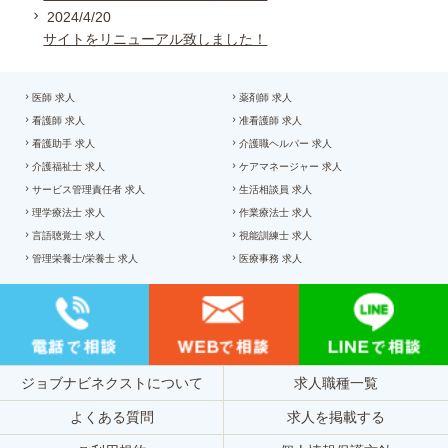
2024/4/20
サイトをリニューアル致しました！
医師 求人
薬剤師 求人
看護師 求人
准看護師 求人
看護助手 求人
介護職ヘルパー 求人
介護福祉士 求人
ケアマネージャー 求人
サービス管理責任者 求人
生活相談員 求人
理学療法士 求人
作業療法士 求人
言語聴覚士 求人
視能訓練士 求人
管理栄養士/栄養士 求人
医療事務 求人
ジョブナビネクストについて
求人職種一覧
よくある質問
求人を掲載する