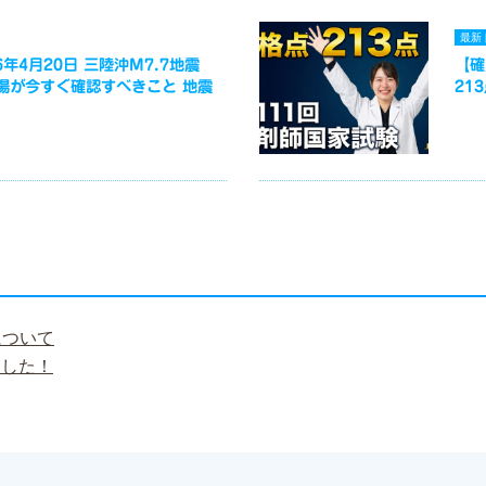
最新
年4月20日 三陸沖M7.7地震
【確
場が今すぐ確認すべきこと 地震
21
について
ました！