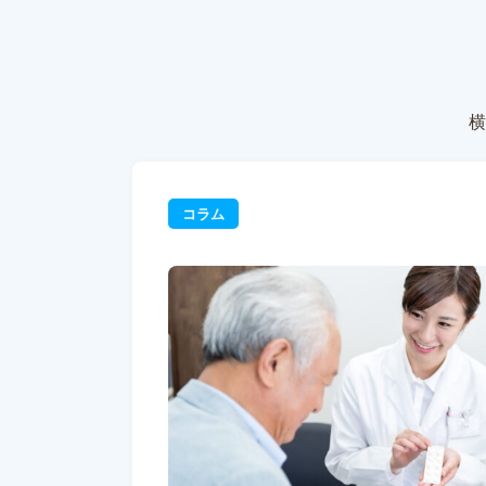
横
コラム