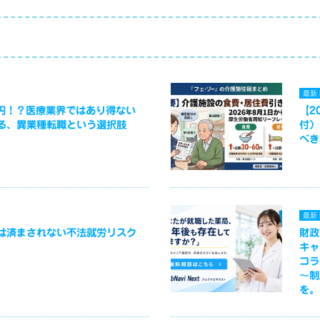
最新
万円！？医療業界ではあり得ない
【2
る、異業種転職という選択肢
付）
べき
最新
は済まされない不法就労リスク
財政
キャ
コラ
～制
を。