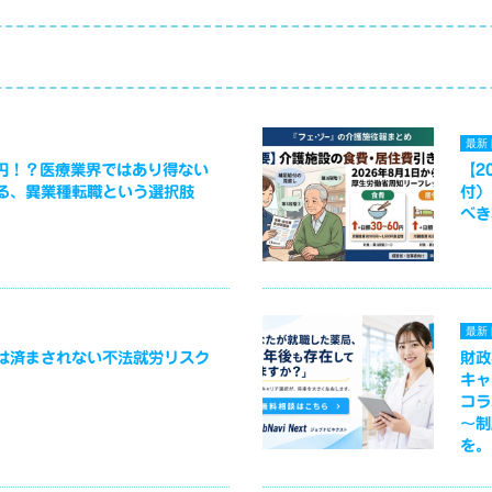
最新
万円！？医療業界ではあり得ない
【2
る、異業種転職という選択肢
付）
べき
最新
は済まされない不法就労リスク
財政
キャ
コラ
～制
を。