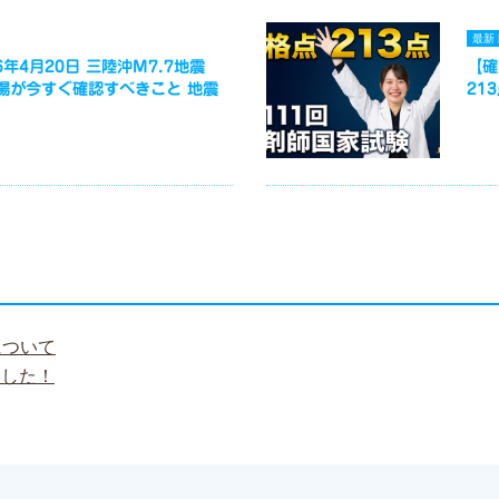
最新
年4月20日 三陸沖M7.7地震
【確
場が今すぐ確認すべきこと 地震
21
について
ました！