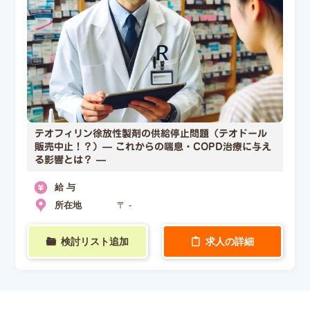
テオフィリン徐放性製剤の供給停止問題（テオドール
販売中止！？）— これからの喘息・COPD治療に与え
る影響とは？ —
給 与
所在地
〒 -
検討リスト追加
求人の詳細