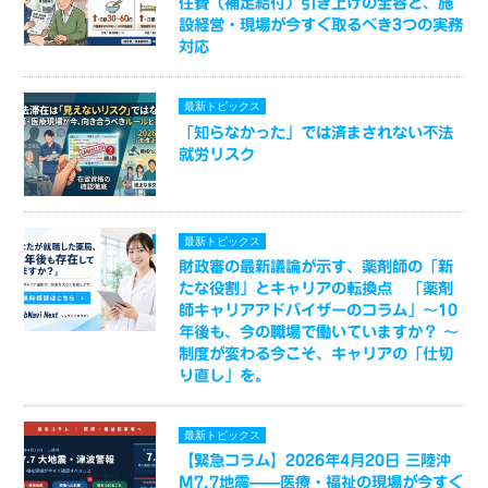
住費（補足給付）引き上げの全容と、施
設経営・現場が今すぐ取るべき3つの実務
対応
最新トピックス
「知らなかった」では済まされない不法
就労リスク
最新トピックス
財政審の最新議論が示す、薬剤師の「新
たな役割」とキャリアの転換点 「薬剤
師キャリアアドバイザーのコラム」～10
年後も、今の職場で働いていますか？ ～
制度が変わる今こそ、キャリアの「仕切
り直し」を。
最新トピックス
【緊急コラム】2026年4月20日 三陸沖
M7.7地震——医療・福祉の現場が今すぐ