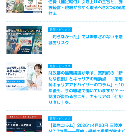
住費（補足給付）引き上げの全容と、施
設経営・現場が今すぐ取るべき3つの実務
対応
最新トピックス
「知らなかった」では済まされない不法
就労リスク
最新トピックス
財政審の最新議論が示す、薬剤師の「新
たな役割」とキャリアの転換点 「薬剤
師キャリアアドバイザーのコラム」～10
年後も、今の職場で働いていますか？ ～
制度が変わる今こそ、キャリアの「仕切
り直し」を。
最新トピックス
【緊急コラム】2026年4月20日 三陸沖
M7.7地震——医療・福祉の現場が今すぐ