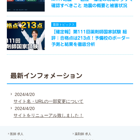
確認すべきこと 地震の概要と被害状況
最新トピックス
【確定報】第111回薬剤師国家試験 総
評：合格点は213点！予備校のボーダー
予測と結果を徹底分析
最新インフォメーション
2024/4/20
サイト名・URLの一部変更について
2024/4/20
サイトをリニューアル致しました！
医師 求人
薬剤師 求人