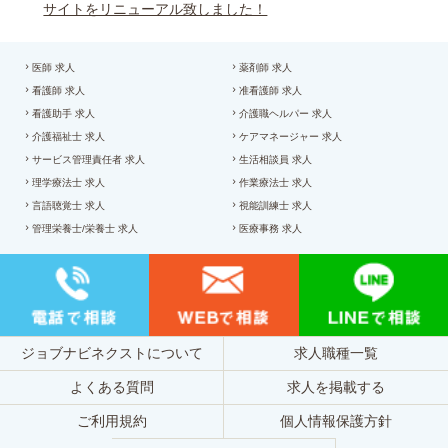
サイトをリニューアル致しました！
医師 求人
薬剤師 求人
看護師 求人
准看護師 求人
看護助手 求人
介護職ヘルパー 求人
介護福祉士 求人
ケアマネージャー 求人
サービス管理責任者 求人
生活相談員 求人
理学療法士 求人
作業療法士 求人
言語聴覚士 求人
視能訓練士 求人
管理栄養士/栄養士 求人
医療事務 求人
ジョブナビネクストについて
求人職種一覧
よくある質問
求人を掲載する
ご利用規約
個人情報保護方針