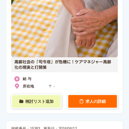
高齢社会の「司令塔」が危機に！ケアマネジャー高齢
化の現実と打開策
給 与
所在地
〒 -
検討リスト追加
求人の詳細
掲載番号：15383
更新日：2024/04/12