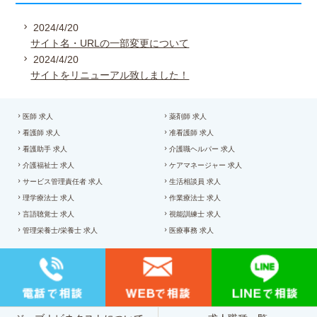
2024/4/20
サイト名・URLの一部変更について
2024/4/20
サイトをリニューアル致しました！
医師 求人
薬剤師 求人
看護師 求人
准看護師 求人
看護助手 求人
介護職ヘルパー 求人
介護福祉士 求人
ケアマネージャー 求人
サービス管理責任者 求人
生活相談員 求人
理学療法士 求人
作業療法士 求人
言語聴覚士 求人
視能訓練士 求人
管理栄養士/栄養士 求人
医療事務 求人