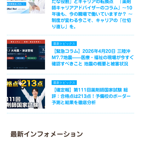
たな役割」とキャリアの転換点 「薬剤
師キャリアアドバイザーのコラム」～10
年後も、今の職場で働いていますか？ ～
制度が変わる今こそ、キャリアの「仕切
り直し」を。
最新トピックス
【緊急コラム】2026年4月20日 三陸沖
M7.7地震——医療・福祉の現場が今すぐ
確認すべきこと 地震の概要と被害状況
最新トピックス
【確定報】第111回薬剤師国家試験 総
評：合格点は213点！予備校のボーダー
予測と結果を徹底分析
最新インフォメーション