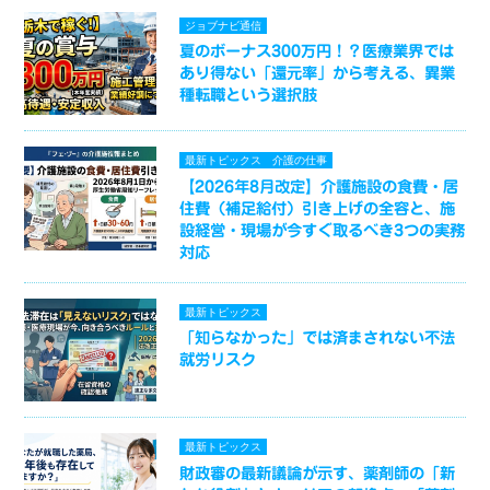
ジョブナビ通信
夏のボーナス300万円！？医療業界では
あり得ない「還元率」から考える、異業
種転職という選択肢
最新トピックス
介護の仕事
【2026年8月改定】介護施設の食費・居
住費（補足給付）引き上げの全容と、施
設経営・現場が今すぐ取るべき3つの実務
対応
最新トピックス
「知らなかった」では済まされない不法
就労リスク
最新トピックス
財政審の最新議論が示す、薬剤師の「新