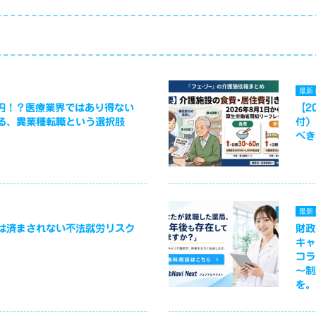
最新
万円！？医療業界ではあり得ない
【2
る、異業種転職という選択肢
付）
べき
最新
は済まされない不法就労リスク
財政
キャ
コラ
～制
を。