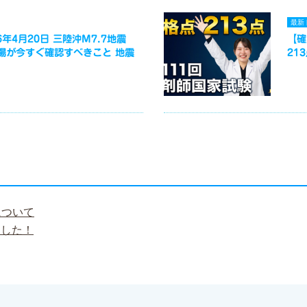
最新
年4月20日 三陸沖M7.7地震
【確
場が今すぐ確認すべきこと 地震
21
について
ました！