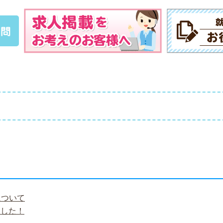
質問
について
ました！