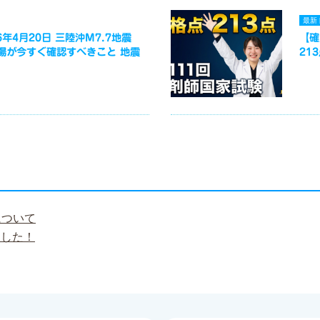
最新
年4月20日 三陸沖M7.7地震
【確
場が今すぐ確認すべきこと 地震
21
について
ました！