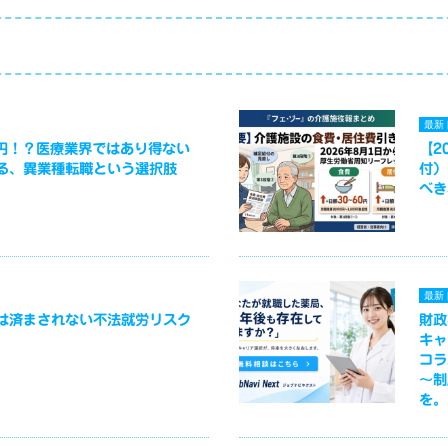
最新
万円！？医療業界ではあり得ない
【2
る、異業種転職という選択肢
付）
べき
最新
は済まされない不法就労リスク
財政
キャ
コラ
～制
を。