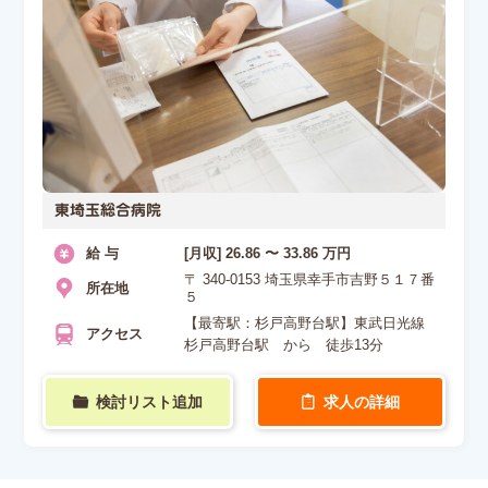
東埼玉総合病院
給 与
[月収] 26.86 〜 33.86 万円
〒 340-0153 埼玉県幸手市吉野５１７番
所在地
５
【最寄駅：杉戸高野台駅】東武日光線
アクセス
杉戸高野台駅 から 徒歩13分
検討リスト追加
求人の詳細