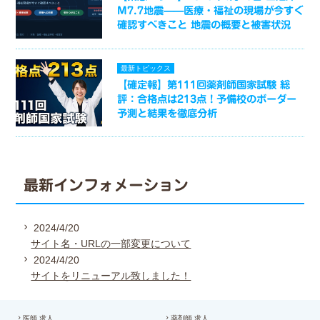
M7.7地震——医療・福祉の現場が今すぐ
確認すべきこと 地震の概要と被害状況
最新トピックス
【確定報】第111回薬剤師国家試験 総
評：合格点は213点！予備校のボーダー
予測と結果を徹底分析
最新インフォメーション
2024/4/20
サイト名・URLの一部変更について
2024/4/20
サイトをリニューアル致しました！
医師 求人
薬剤師 求人