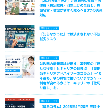
【2026年8月改定】介護施設の食費・居
住費（補足給付）引き上げの全容と、施
設経営・現場が今すぐ取るべき3つの実務
対応
最新トピックス
「知らなかった」では済まされない不法
就労リスク
最新トピックス
財政審の最新議論が示す、薬剤師の「新
たな役割」とキャリアの転換点 「薬剤
師キャリアアドバイザーのコラム」～10
年後も、今の職場で働いていますか？ ～
制度が変わる今こそ、キャリアの「仕切
り直し」を。
最新トピックス
【緊急コラム】2026年4月20日 三陸沖