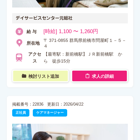
デイサービスセンター元総社
[時給] 1,100 〜 1,260円
給 与
〒 371-0855 群馬県前橋市問屋町１－５－
所在地
４
アクセ
【最寄駅：新前橋駅】ＪＲ新前橋駅 か
ス
ら 徒歩15分
検討リスト追加
求人の詳細
掲載番号：22836
更新日：2026/04/22
正社員
ケアマネージャー