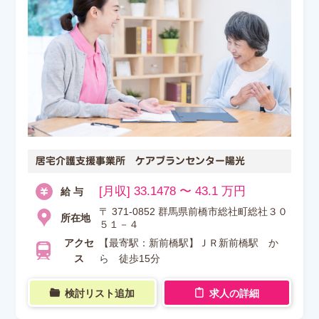
居宅介護支援事業所 ケアプランセンター陽光
[月収] 33.1478 〜 43.1 万円
給 与
〒 371-0852 群馬県前橋市総社町総社３０
所在地
５１－４
アクセ
【最寄駅：新前橋駅】ＪＲ新前橋駅 か
ス
ら 徒歩15分
検討リスト追加
求人の詳細