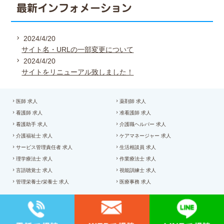
最新インフォメーション
2024/4/20
サイト名・URLの一部変更について
2024/4/20
サイトをリニューアル致しました！
医師 求人
薬剤師 求人
看護師 求人
准看護師 求人
看護助手 求人
介護職ヘルパー 求人
介護福祉士 求人
ケアマネージャー 求人
サービス管理責任者 求人
生活相談員 求人
理学療法士 求人
作業療法士 求人
言語聴覚士 求人
視能訓練士 求人
管理栄養士/栄養士 求人
医療事務 求人