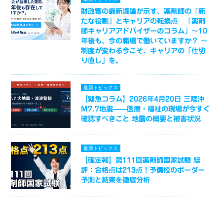
財政審の最新議論が示す、薬剤師の「新
たな役割」とキャリアの転換点 「薬剤
師キャリアアドバイザーのコラム」～10
年後も、今の職場で働いていますか？ ～
制度が変わる今こそ、キャリアの「仕切
り直し」を。
最新トピックス
【緊急コラム】2026年4月20日 三陸沖
M7.7地震——医療・福祉の現場が今すぐ
確認すべきこと 地震の概要と被害状況
最新トピックス
【確定報】第111回薬剤師国家試験 総
評：合格点は213点！予備校のボーダー
予測と結果を徹底分析