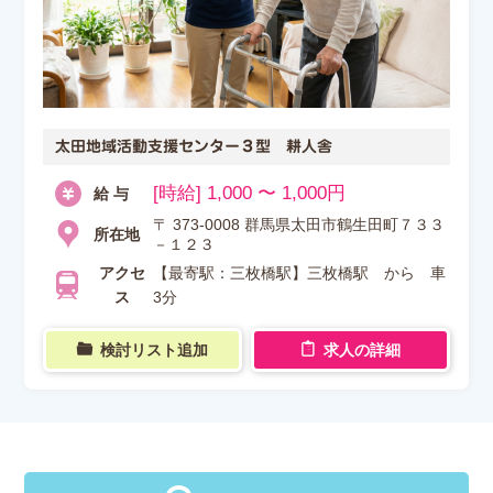
太田地域活動支援センター３型 耕人舎
[時給] 1,000 〜 1,000円
給 与
〒 373-0008 群馬県太田市鶴生田町７３３
所在地
－１２３
アクセ
【最寄駅：三枚橋駅】三枚橋駅 から 車
ス
3分
検討リスト追加
求人の詳細