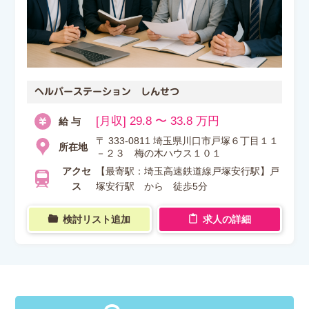
ヘルパーステーション しんせつ
[月収] 29.8 〜 33.8 万円
給 与
〒 333-0811 埼玉県川口市戸塚６丁目１１
所在地
－２３ 梅の木ハウス１０１
アクセ
【最寄駅：埼玉高速鉄道線戸塚安行駅】戸
ス
塚安行駅 から 徒歩5分
検討リスト追加
求人の詳細