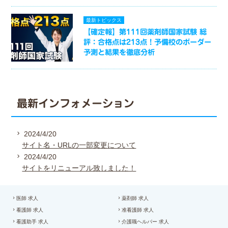
最新トピックス
【確定報】第111回薬剤師国家試験 総
評：合格点は213点！予備校のボーダー
予測と結果を徹底分析
最新インフォメーション
2024/4/20
サイト名・URLの一部変更について
2024/4/20
サイトをリニューアル致しました！
医師 求人
薬剤師 求人
看護師 求人
准看護師 求人
看護助手 求人
介護職ヘルパー 求人