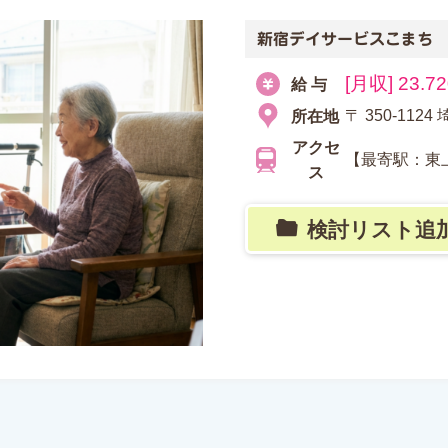
新宿デイサービスこまち
[月収] 23.7
給 与
〒 350-11
所在地
アクセ
【最寄駅：東
ス
検討リスト追