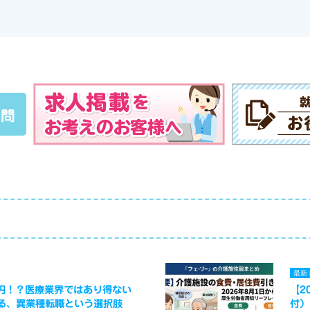
質問
最新
万円！？医療業界ではあり得ない
【2
る、異業種転職という選択肢
付）