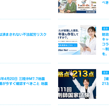
べき
最新
は済まされない不法就労リスク
財政
キャ
コラ
～制
を。
最新
年4月20日 三陸沖M7.7地震
【確
場が今すぐ確認すべきこと 地震
21