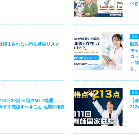
べき
最新
は済まされない不法就労リスク
財政
キャ
コラ
～制
を。
最新
年4月20日 三陸沖M7.7地震——
【確
今すぐ確認すべきこと 地震の概要
21