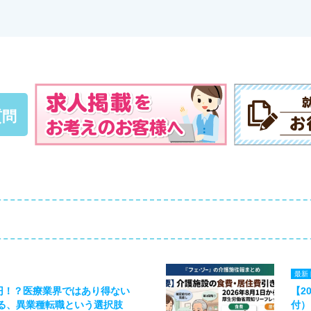
質問
最新
万円！？医療業界ではあり得ない
【2
る、異業種転職という選択肢
付）