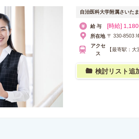
自治医科大学附属さいた
[時給] 1,18
給 与
〒 330-8
所在地
アクセ
【最寄駅：大
ス
検討リスト追