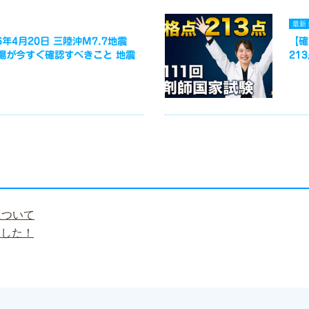
最新
年4月20日 三陸沖M7.7地震
【確
場が今すぐ確認すべきこと 地震
21
について
ました！