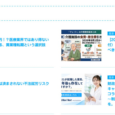
最新
万円！？医療業界ではあり得ない
【2
る、異業種転職という選択肢
付）
べき
最新
は済まされない不法就労リスク
財政
キャ
コラ
～制
を。