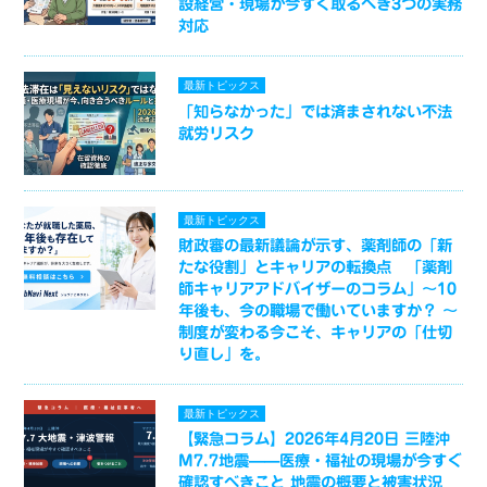
設経営・現場が今すぐ取るべき3つの実務
対応
最新トピックス
「知らなかった」では済まされない不法
就労リスク
最新トピックス
財政審の最新議論が示す、薬剤師の「新
たな役割」とキャリアの転換点 「薬剤
師キャリアアドバイザーのコラム」～10
年後も、今の職場で働いていますか？ ～
制度が変わる今こそ、キャリアの「仕切
り直し」を。
最新トピックス
【緊急コラム】2026年4月20日 三陸沖
M7.7地震——医療・福祉の現場が今すぐ
確認すべきこと 地震の概要と被害状況